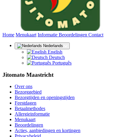
(huidige)
Home
Menukaart
Informatie
Beoordelingen
Contact
Nederlands
English
Deutsch
Português
Jitomato Maastricht
Over ons
Bezorggebied
Bezorgtijden en openingstijden
Feestdagen
Betaalmethodes
Allergieinformatie
Menukaart
Beoordelingen
Acties, aanbiedingen en kortingen
Privacybeleid