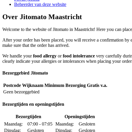
Beheerder van deze website
Over Jitomato Maastricht
Welcome to the website of Jitomato in Maastricht! Here you can place 
After your order has been placed, you will receive a confirmation by e
make sure that the order has arrived.
We handle your
food allergy
or
food intolerance
very carefully durin
clearly indicate your allergies or intolerances when placing your order
Bezorggebied Jitomato
Postcode
Wijknaam
Minimum
Bezorging
Gratis v.a.
Geen bezorggebied
Bezorgtijden en openingstijden
Bezorgtijden
Openingstijden
Maandag:
07:00 - 07:05
Maandag:
Gesloten
Dinsdag:
Gesloten
Dinsdag:
Gesloten