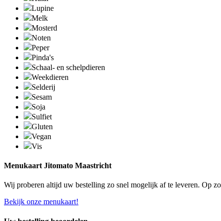
Lupine
Melk
Mosterd
Noten
Peper
Pinda's
Schaal- en schelpdieren
Weekdieren
Selderij
Sesam
Soja
Sulfiet
Gluten
Vegan
Vis
Menukaart Jitomato Maastricht
Wij proberen altijd uw bestelling zo snel mogelijk af te leveren. Op 
Bekijk onze menukaart!